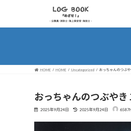
コ
ナ
ン
ビ
テ
ゲ
ン
ー
ツ
シ
へ
ョ
ス
ン
キ
に
ッ
移
プ
動
HOME
HOME
Uncategorized
おっちゃんのつぶや
おっちゃんのつぶやき
最
2025年9月24日
2025年9月24日
6587
終
更
新