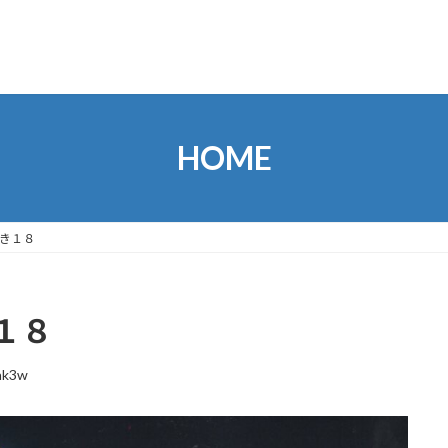
HOME
き１８
１８
hk3w