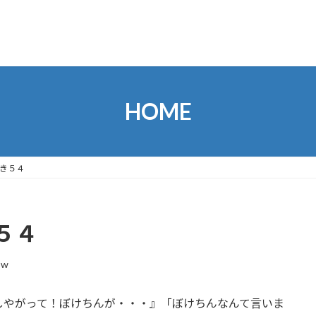
HOME
き５４
５４
3w
やがって！ぼけちんが・・・』「ぼけちんなんて言いま